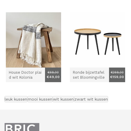
House Doctor plai
Ronde bijzettafel
€69,00
€269,00
€49,00
€159,00
d wit Kolonia
set Bloomingville
zwart naturel
leuk kussen
mooi kussen
wit kussen
zwart wit kussen