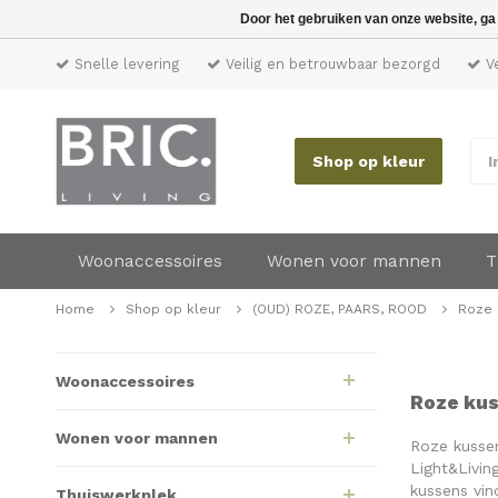
Door het gebruiken van onze website, ga
Snelle levering
Veilig en betrouwbaar bezorgd
Ve
Shop op kleur
I
Woonaccessoires
Wonen voor mannen
T
Home
Shop op kleur
(OUD) ROZE, PAARS, ROOD
Roze 
Woonaccessoires
Roze kus
Wonen voor mannen
Roze kussen
Light&Livin
kussens vind
Thuiswerkplek