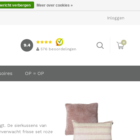
bericht verbergen
Meer over cookies »
Inloggen
0
9.4
576
beoordelingen
soires
OP = OP
ngt. De sierkussens van
nverwacht frisse set roze