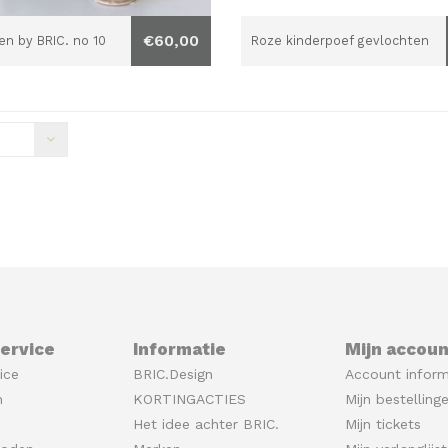
€60,00
en by BRIC. no 10
Roze kinderpoef gevlochten
ervice
Informatie
Mijn accoun
ice
BRIC.Design
Account inform
n
KORTINGACTIES
Mijn bestelling
Het idee achter BRIC.
Mijn tickets