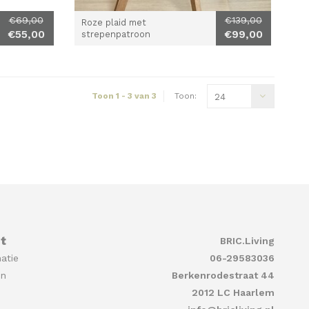
€69,00
€139,00
Roze plaid met
€55,00
€99,00
strepenpatroon
Toon 1 - 3 van 3
Toon:
24
t
BRIC.Living
atie
06-29583036
en
Berkenrodestraat 44
2012 LC Haarlem