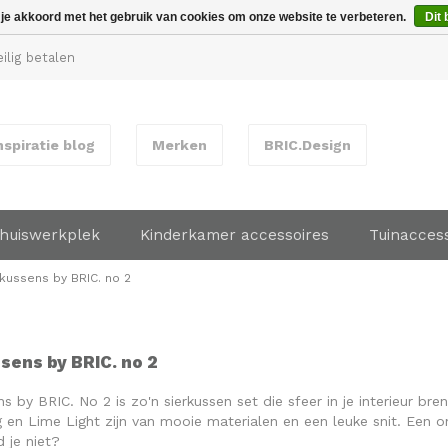
 je akkoord met het gebruik van cookies om onze website te verbeteren.
Dit 
ilig betalen
nspiratie blog
Merken
BRIC.Design
huiswerkplek
Kinderkamer accessoires
Tuinacces
kussens by BRIC. no 2
sens by BRIC. no 2
s by BRIC. No 2 is zo'n sierkussen set die sfeer in je interieur bre
g en Lime Light zijn van mooie materialen en een leuke snit. Een o
 je niet?