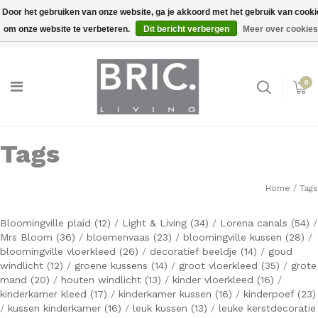
Door het gebruiken van onze website, ga je akkoord met het gebruik van cook
om onze website te verbeteren.
Dit bericht verbergen
Meer over cookies
Snelle levering
Inloggen
0
Tags
Home
/
Tags
Bloomingville plaid
(12)
/
Light & Living
(34)
/
Lorena canals
(54)
/
Mrs Bloom
(36)
/
bloemenvaas
(23)
/
bloomingville kussen
(28)
/
bloomingville vloerkleed
(26)
/
decoratief beeldje
(14)
/
goud
windlicht
(12)
/
groene kussens
(14)
/
groot vloerkleed
(35)
/
grote
mand
(20)
/
houten windlicht
(13)
/
kinder vloerkleed
(16)
/
kinderkamer kleed
(17)
/
kinderkamer kussen
(16)
/
kinderpoef
(23)
/
kussen kinderkamer
(16)
/
leuk kussen
(13)
/
leuke kerstdecoratie