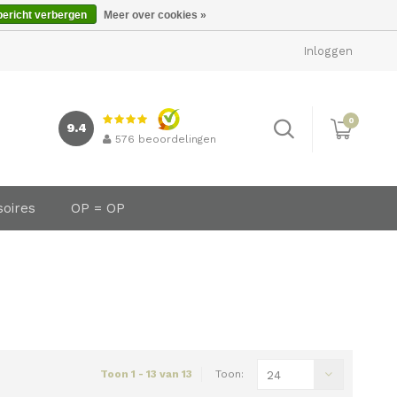
bericht verbergen
Meer over cookies »
Inloggen
0
9.4
576
beoordelingen
soires
OP = OP
Toon 1 - 13 van 13
Toon:
24