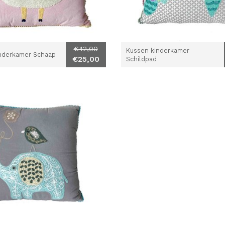
€42,00
Kussen kinderkamer
nderkamer Schaap
€25,00
Schildpad