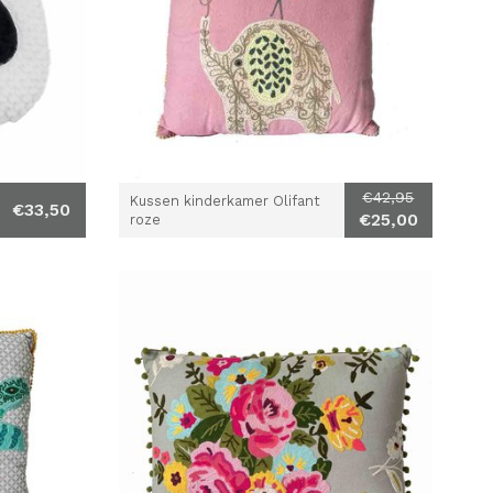
€42,95
Kussen kinderkamer Olifant
€33,50
€25,00
roze