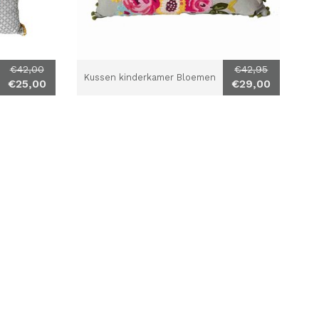
€42,00
€42,95
Kussen kinderkamer Bloemen
€25,00
€29,00