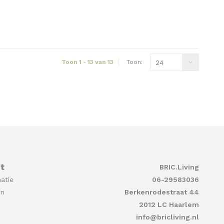
Toon 1 - 13 van 13
Toon:
24
t
BRIC.Living
atie
06-29583036
en
Berkenrodestraat 44
2012 LC Haarlem
info@bricliving.nl