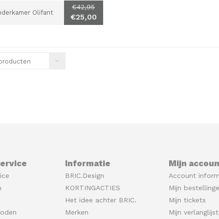
€42,95
nderkamer Olifant
€25,00
producten
ervice
Informatie
Mijn accoun
ice
BRIC.Design
Account inform
n
KORTINGACTIES
Mijn bestelling
Het idee achter BRIC.
Mijn tickets
hoden
Merken
Mijn verlanglijst