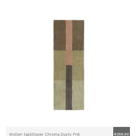
Wollen tapijtloper Chroma Dusty Pnk
€259,00