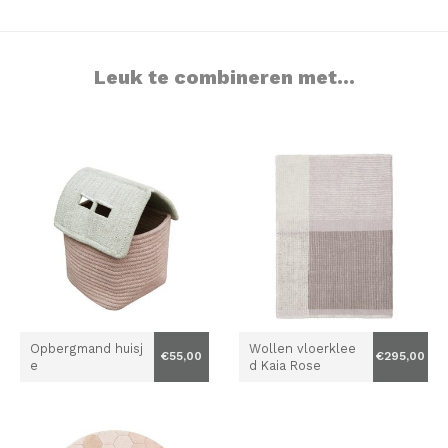
Leuk te combineren met...
Opbergmand huisj
Wollen vloerklee
€55,00
€295,00
e
d Kaia Rose