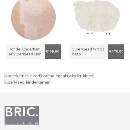
Ronde Kinderkam
Vloerkleed wit Sc
€159,00
€475,00
er vloerkleed Hon
haap
ingraat Roze
kinderkamer kleed
Lorena canals
vlinder kleed
vloerkleed kinderkamer