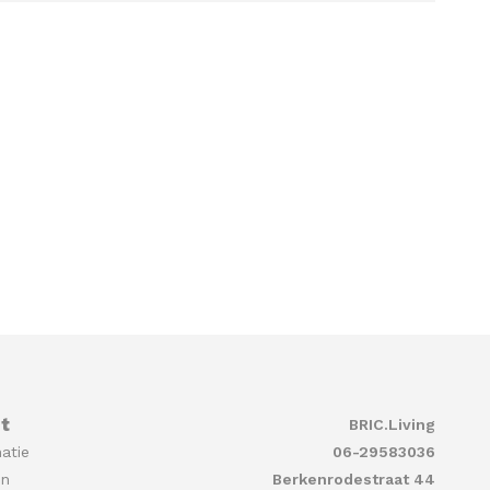
t
BRIC.Living
atie
06-29583036
en
Berkenrodestraat 44