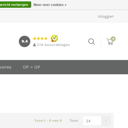
bericht verbergen
Meer over cookies »
Inloggen
0
9.4
576
beoordelingen
soires
OP = OP
Toon 1 - 0 van 0
Toon:
24