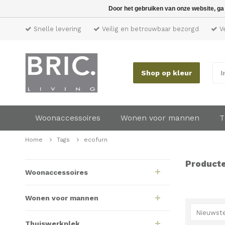
Door het gebruiken van onze website, ga
Snelle levering
Veilig en betrouwbaar bezorgd
Ve
Shop op kleur
I
Woonaccessoires
Wonen voor mannen
T
Home
Tags
ecofurn
Producte
Woonaccessoires
Wonen voor mannen
Nieuwste
Thuiswerkplek