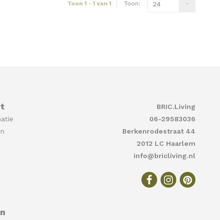
Toon 1 - 1 van 1
Toon:
24
t
BRIC.Living
atie
06-29583036
en
Berkenrodestraat 44
2012 LC Haarlem
info@bricliving.nl
en