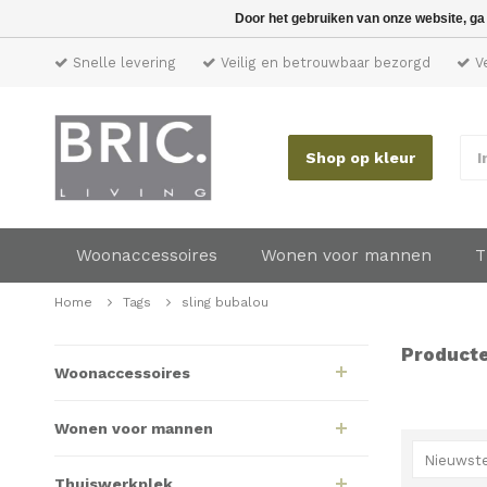
Door het gebruiken van onze website, ga
Snelle levering
Veilig en betrouwbaar bezorgd
Ve
Shop op kleur
I
Woonaccessoires
Wonen voor mannen
T
Home
Tags
sling bubalou
Producte
Woonaccessoires
Wonen voor mannen
Nieuwste
Thuiswerkplek