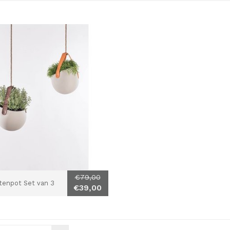
€79,00
ntenpot Set van 3
€39,00