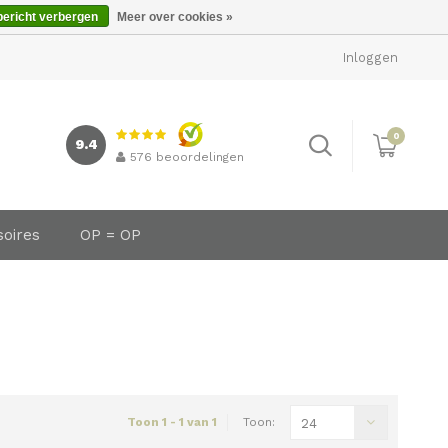
bericht verbergen
Meer over cookies »
Inloggen
0
9.4
576
beoordelingen
soires
OP = OP
Toon 1 - 1 van 1
Toon:
24