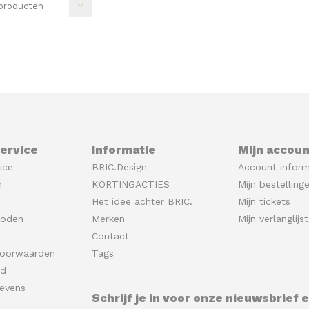
producten
ervice
Informatie
Mijn accoun
ice
BRIC.Design
Account inform
n
KORTINGACTIES
Mijn bestelling
Het idee achter BRIC.
Mijn tickets
hoden
Merken
Mijn verlanglijst
Contact
oorwaarden
Tags
id
evens
Schrijf je in voor onze nieuwsbrief 