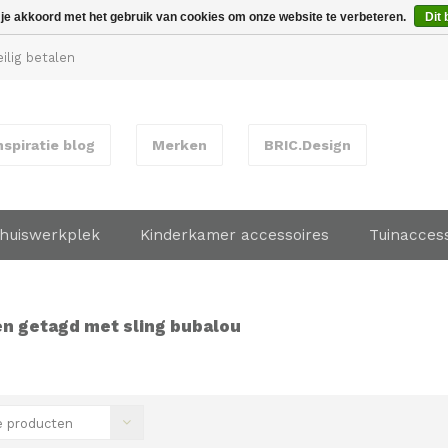
 je akkoord met het gebruik van cookies om onze website te verbeteren.
Dit 
ilig betalen
nspiratie blog
Merken
BRIC.Design
huiswerkplek
Kinderkamer accessoires
Tuinacces
n getagd met sling bubalou
 producten