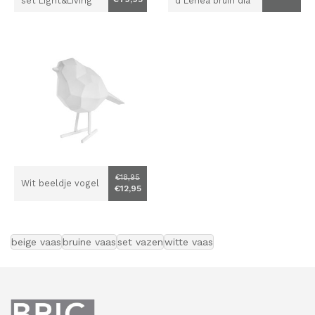
set Light&Living
d Lenea bruin dia
110 cm
€18,95
Wit beeldje vogel
€12,95
beige vaas
bruine vaas
set vazen
witte vaas