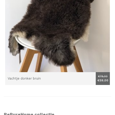
€79,00
Vachtje donker bruin
€59,00
BePureHome collectie