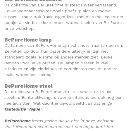
De collectie van BePureHome is steeds weer verrassend.
Leuke woonaccessoires zoals poefs, plaids en mooie
kussens, maar ook fraaie eigentijdse meubels met een stoer
randje. Je vindt al deze mooie woonartikelen van Be Pure in
onze webshop.
BePureHome lamp
De lampen van BePureHome zijn echt heel fraai te noemen.
Ze vallen op door hun bijzondere uiterlijk en zijn niet
standaard zoals je soms bij andere merken ziet. Leuke
lampen voor leuke prijzen. De lampen passen in veel
interieurs en zijn eindeloos te combineren met de andere
leuke woonaccessoires.
BePureHome stoel
De stoelen van BePureHome zijn stuk voor stuk fraaie
stoelen. Echte blikvangers voor je interieur, die ook nog eens
heerlijk zitten. Wat dacht je bijvoorbeeld van dat enige
fauteuiltje 'Vogue'
?
BeP
ureHome
items gezien die je niet in onze webshop
ziet? Neem dan even
contact
met ons op, je kunt het