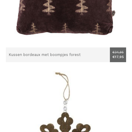
€34,95
Kussen bordeaux met boompjes forest
€17,95