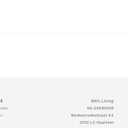
t
BRIC.Living
atie
06-29583036
en
Berkenrodestraat 44
2012 LC Haarlem