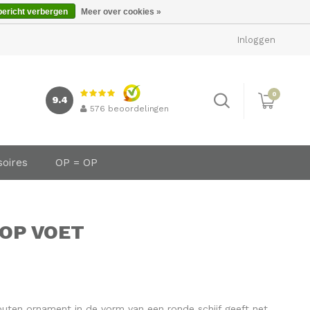
bericht verbergen
Meer over cookies »
Inloggen
0
9.4
576
beoordelingen
soires
OP = OP
OP VOET
outen ornament in de vorm van een ronde schijf geeft net