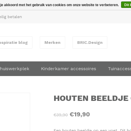
 je akkoord met het gebruik van cookies om onze website te verbeteren.
Dit 
ilig betalen
nspiratie blog
Merken
BRIC.Design
huiswerkplek
Kinderkamer accessoires
Tuinacces
HOUTEN BEELDJE 
€19,90
€39,90
Een houten beeldje op een voet. Dit h