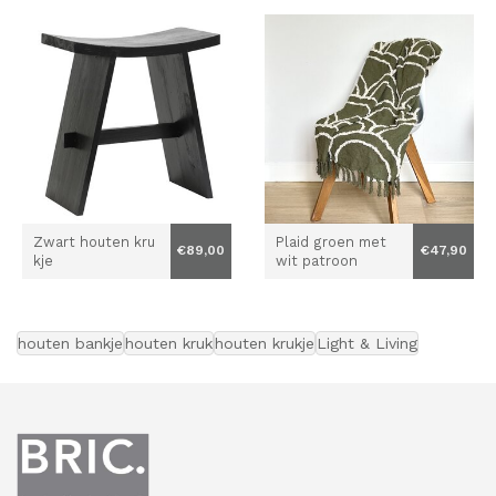
Zwart houten kru
Plaid groen met
€89,00
€47,90
kje
wit patroon
houten bankje
houten kruk
houten krukje
Light & Living