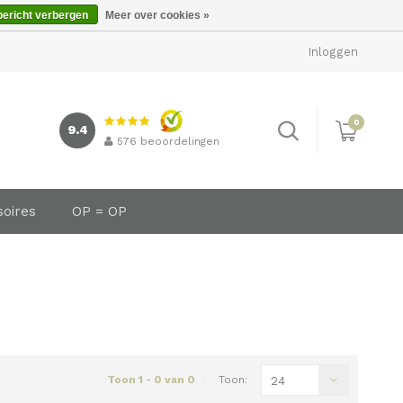
bericht verbergen
Meer over cookies »
Inloggen
0
9.4
576
beoordelingen
soires
OP = OP
Toon 1 - 0 van 0
Toon:
24