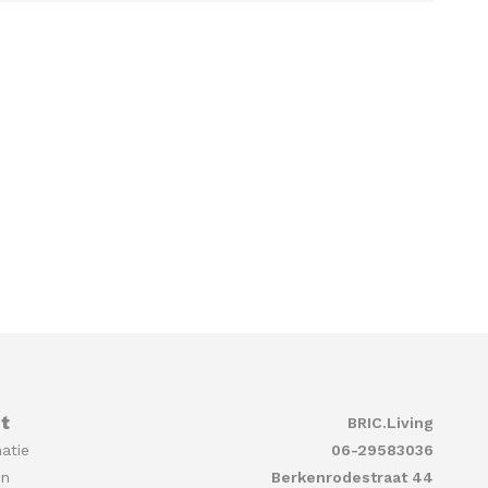
t
BRIC.Living
atie
06-29583036
en
Berkenrodestraat 44