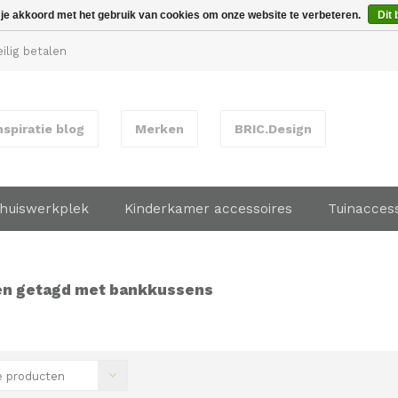
 je akkoord met het gebruik van cookies om onze website te verbeteren.
Dit 
ilig betalen
nspiratie blog
Merken
BRIC.Design
huiswerkplek
Kinderkamer accessoires
Tuinacces
en getagd met bankkussens
 producten