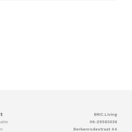
t
BRIC.Living
atie
06-29583036
en
Berkenrodestraat 44