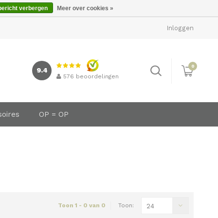
bericht verbergen
Meer over cookies »
Inloggen
0
9.4
576
beoordelingen
soires
OP = OP
Toon 1 - 0 van 0
Toon:
24