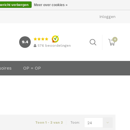
bericht verbergen
Meer over cookies »
Inloggen
0
9.4
576
beoordelingen
soires
OP = OP
Toon 1 - 2 van 2
Toon:
24