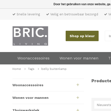
Door het gebruiken van onze website, ga
Snelle levering
Veilig en betrouwbaar bezorgd
Ve
Shop op kleur
I
Woonaccessoires
Wonen voor mannen
T
Home
Tags
belly buitenlamp
Producte
Woonaccessoires
Wonen voor mannen
Nieuwste
Thuiswerkplek