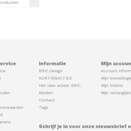
producten
ervice
Informatie
Mijn accoun
ice
BRIC.Design
Account inform
n
KORTINGACTIES
Mijn bestelling
Het idee achter BRIC.
Mijn tickets
hoden
Merken
Mijn verlanglijst
Contact
oorwaarden
Tags
id
evens
Schrijf je in voor onze nieuwsbrief 