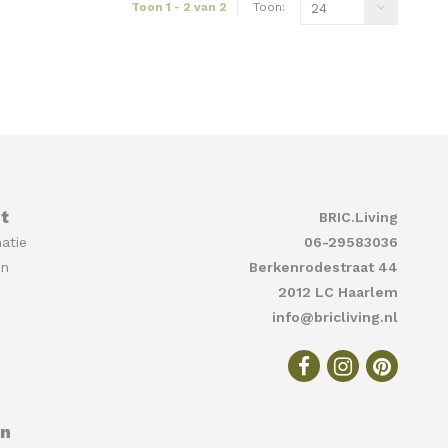
Toon 1 - 2 van 2
Toon:
24
t
BRIC.Living
atie
06-29583036
en
Berkenrodestraat 44
2012 LC Haarlem
info@bricliving.nl
en