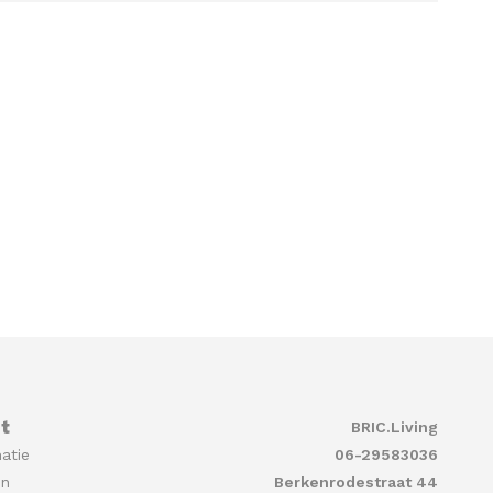
t
BRIC.Living
atie
06-29583036
en
Berkenrodestraat 44