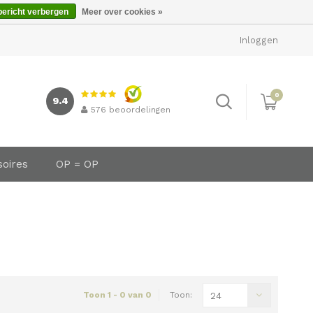
bericht verbergen
Meer over cookies »
Inloggen
0
9.4
576
beoordelingen
soires
OP = OP
Toon 1 - 0 van 0
Toon:
24