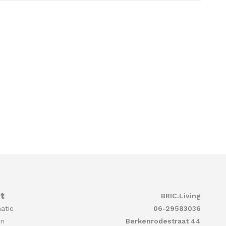
t
BRIC.Living
atie
06-29583036
en
Berkenrodestraat 44