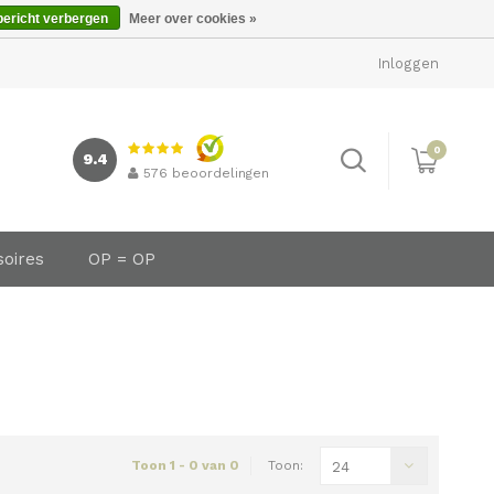
bericht verbergen
Meer over cookies »
Inloggen
0
9.4
576
beoordelingen
soires
OP = OP
Toon 1 - 0 van 0
Toon:
24