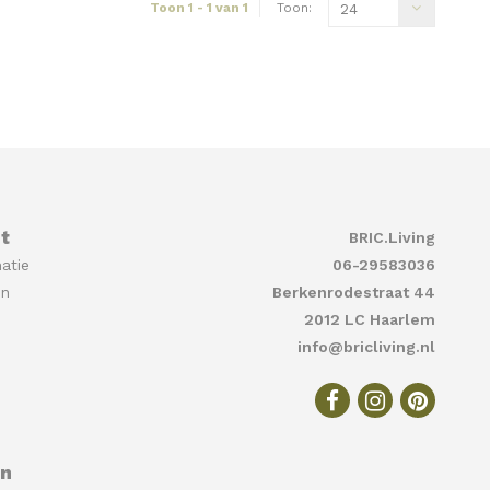
Toon 1 - 1 van 1
Toon:
24
t
BRIC.Living
atie
06-29583036
en
Berkenrodestraat 44
2012 LC Haarlem
info@bricliving.nl
en