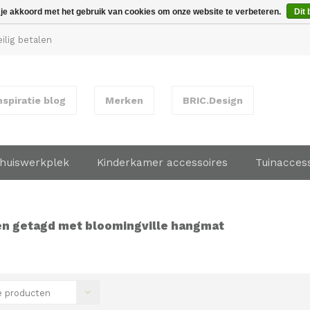
 je akkoord met het gebruik van cookies om onze website te verbeteren.
Dit 
ilig betalen
nspiratie blog
Merken
BRIC.Design
huiswerkplek
Kinderkamer accessoires
Tuinacces
n getagd met bloomingville hangmat
 producten