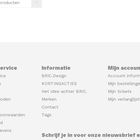
producten
ervice
Informatie
Mijn accoun
ice
BRIC.Design
Account inform
n
KORTINGACTIES
Mijn bestelling
Het idee achter BRIC.
Mijn tickets
hoden
Merken
Mijn verlanglijst
Contact
oorwaarden
Tags
id
evens
Schrijf je in voor onze nieuwsbrief 