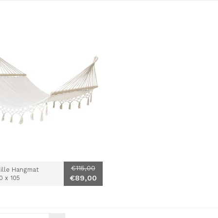
€115,00
ille Hangmat
€89,00
0 x 105