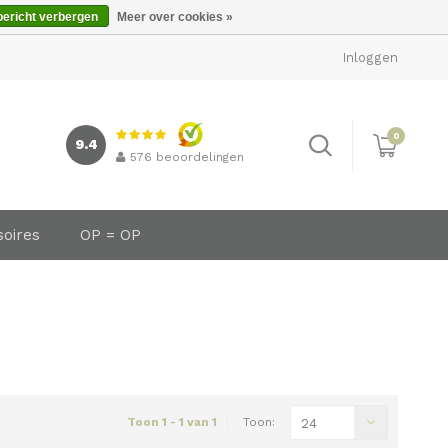
bericht verbergen
Meer over cookies »
Inloggen
0
9.4
576
beoordelingen
soires
OP = OP
Toon 1 - 1 van 1
Toon:
24