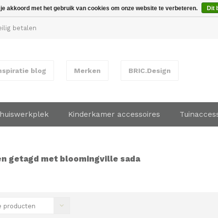
 je akkoord met het gebruik van cookies om onze website te verbeteren.
Dit 
ilig betalen
nspiratie blog
Merken
BRIC.Design
huiswerkplek
Kinderkamer accessoires
Tuinacces
n getagd met bloomingville sada
 producten