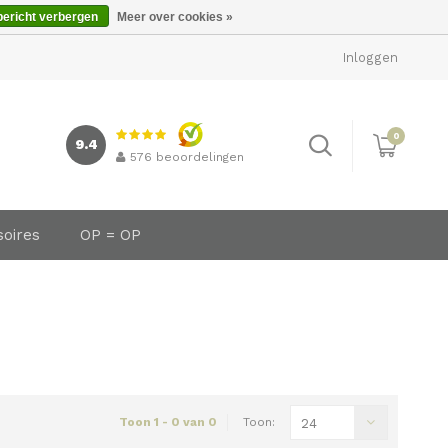
bericht verbergen
Meer over cookies »
Inloggen
0
9.4
576
beoordelingen
soires
OP = OP
Toon 1 - 0 van 0
Toon:
24