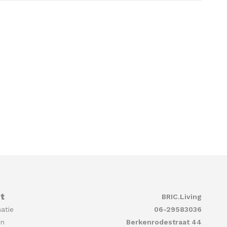
t
BRIC.Living
atie
06-29583036
en
Berkenrodestraat 44