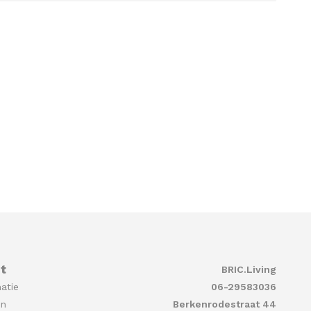
t
BRIC.Living
atie
06-29583036
en
Berkenrodestraat 44