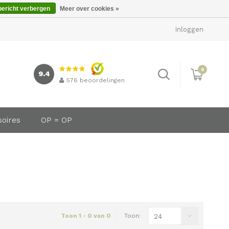
bericht verbergen
Meer over cookies »
Inloggen
0
9.4
576
beoordelingen
soires
OP = OP
Toon 1 - 0 van 0
Toon:
24