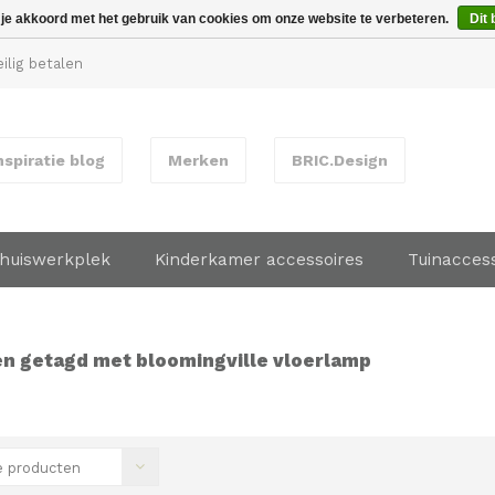
 je akkoord met het gebruik van cookies om onze website te verbeteren.
Dit 
ilig betalen
nspiratie blog
Merken
BRIC.Design
huiswerkplek
Kinderkamer accessoires
Tuinacces
n getagd met bloomingville vloerlamp
 producten