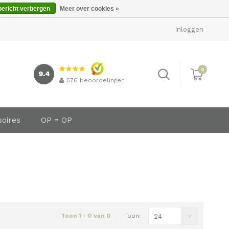
bericht verbergen
Meer over cookies »
Inloggen
0
9.4
576
beoordelingen
soires
OP = OP
Toon 1 - 0 van 0
Toon:
24