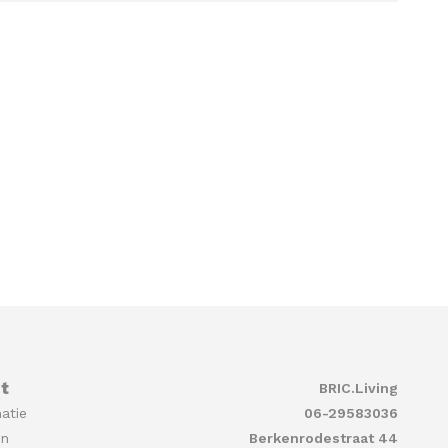
t
BRIC.Living
atie
06-29583036
en
Berkenrodestraat 44