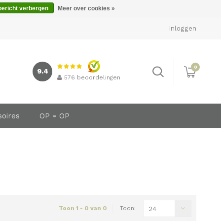
bericht verbergen
Meer over cookies »
Inloggen
0
9.4
576
beoordelingen
soires
OP = OP
Toon 1 - 0 van 0
Toon:
24