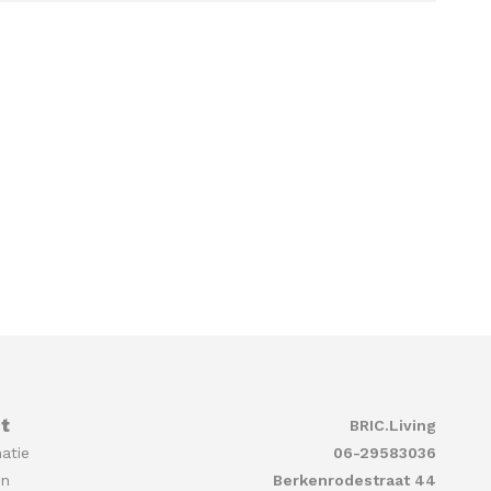
t
BRIC.Living
atie
06-29583036
en
Berkenrodestraat 44