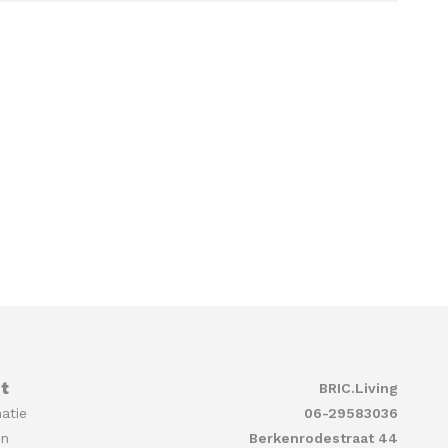
t
BRIC.Living
atie
06-29583036
en
Berkenrodestraat 44