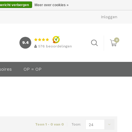
bericht verbergen
Meer over cookies »
Inloggen
0
9.4
576
beoordelingen
soires
OP = OP
Toon 1 - 0 van 0
Toon:
24