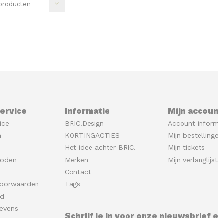
producten
ervice
Informatie
Mijn accoun
ice
BRIC.Design
Account inform
n
KORTINGACTIES
Mijn bestelling
Het idee achter BRIC.
Mijn tickets
hoden
Merken
Mijn verlanglijst
Contact
oorwaarden
Tags
id
evens
Schrijf je in voor onze nieuwsbrief 