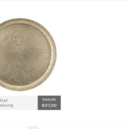
€44,95
blad
€37,50
kleurig