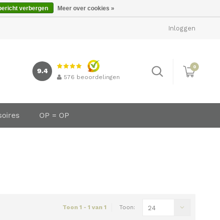
bericht verbergen
Meer over cookies »
Inloggen
0
9.4
576
beoordelingen
soires
OP = OP
Toon 1 - 1 van 1
Toon:
24