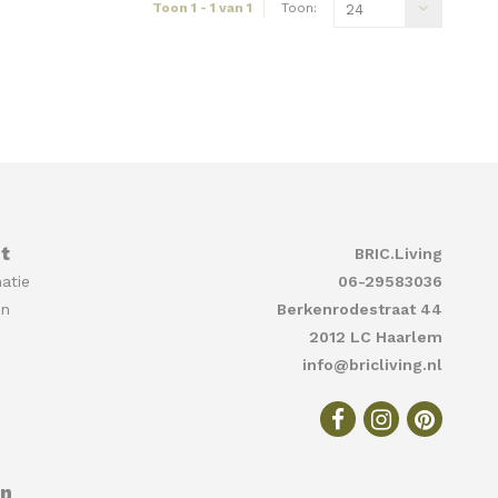
Toon 1 - 1 van 1
Toon:
24
t
BRIC.Living
atie
06-29583036
en
Berkenrodestraat 44
2012 LC Haarlem
info@bricliving.nl
en