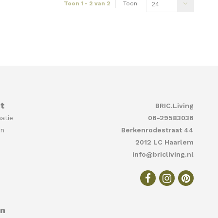
Toon 1 - 2 van 2
Toon:
24
t
BRIC.Living
atie
06-29583036
en
Berkenrodestraat 44
2012 LC Haarlem
info@bricliving.nl
en