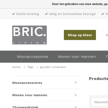
Door het gebruiken van onze website, ga
Snelle levering
Veilig en betrouwbaar bezorgd
Ve
Shop op kleur
I
Woonaccessoires
Wonen voor mannen
T
Home
Tags
gouden ornament
Product
Woonaccessoires
Wonen voor mannen
Nieuwste
Thuiswerkplek