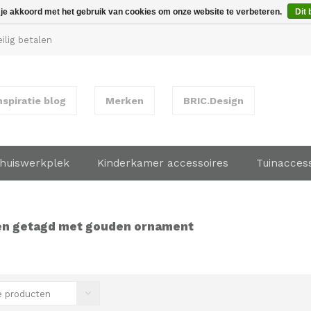
 je akkoord met het gebruik van cookies om onze website te verbeteren.
Dit 
ilig betalen
nspiratie blog
Merken
BRIC.Design
huiswerkplek
Kinderkamer accessoires
Tuinacces
en getagd met gouden ornament
 producten