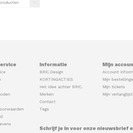
producten
ervice
Informatie
Mijn accoun
ice
BRIC.Design
Account inform
n
KORTINGACTIES
Mijn bestelling
Het idee achter BRIC.
Mijn tickets
hoden
Merken
Mijn verlanglijst
Contact
oorwaarden
Tags
id
evens
Schrijf je in voor onze nieuwsbrief 