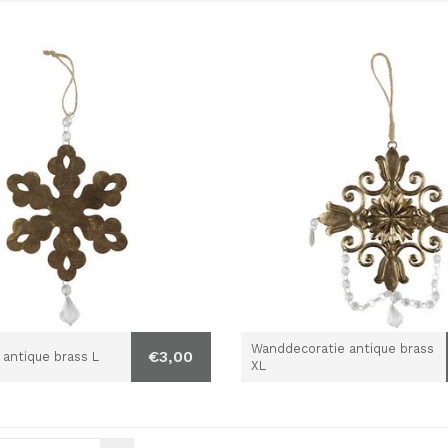
Wanddecoratie antique brass
€3,00
antique brass L
XL