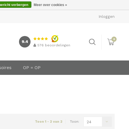
bericht verbergen
Meer over cookies »
Inloggen
0
9.4
576
beoordelingen
soires
OP = OP
Toon 1 - 2 van 2
Toon:
24