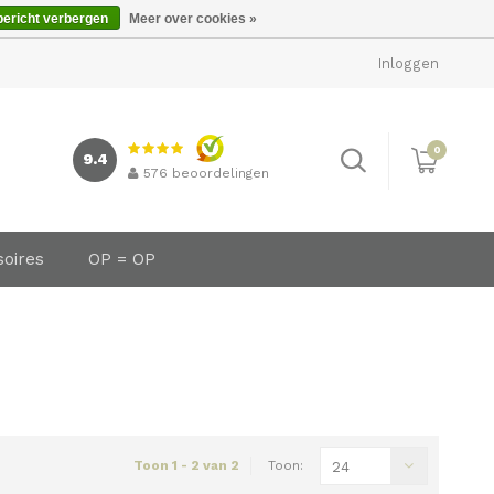
bericht verbergen
Meer over cookies »
Inloggen
0
9.4
576
beoordelingen
soires
OP = OP
Toon 1 - 2 van 2
Toon:
24