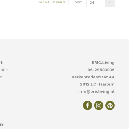
Toon 1 - 2 van 2
Toon:
24
t
BRIC.Living
atie
06-29583036
en
Berkenrodestraat 44
2012 LC Haarlem
info@bricliving.nl
en