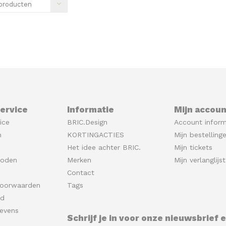
producten
ervice
Informatie
Mijn accoun
ice
BRIC.Design
Account inform
n
KORTINGACTIES
Mijn bestelling
Het idee achter BRIC.
Mijn tickets
hoden
Merken
Mijn verlanglijst
Contact
oorwaarden
Tags
id
evens
Schrijf je in voor onze nieuwsbrief 