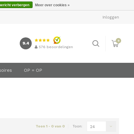
bericht verbergen
Meer over cookies »
Inloggen
0
9.4
576
beoordelingen
soires
OP = OP
Toon 1 - 0 van 0
Toon:
24