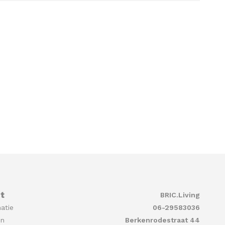
t
BRIC.Living
atie
06-29583036
en
Berkenrodestraat 44