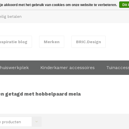
 je akkoord met het gebruik van cookies om onze website te verbeteren.
Dit 
ilig betalen
nspiratie blog
Merken
BRIC.Design
huiswerkplek
Kinderkamer accessoires
Tuinacces
n getagd met hobbelpaard meia
 producten