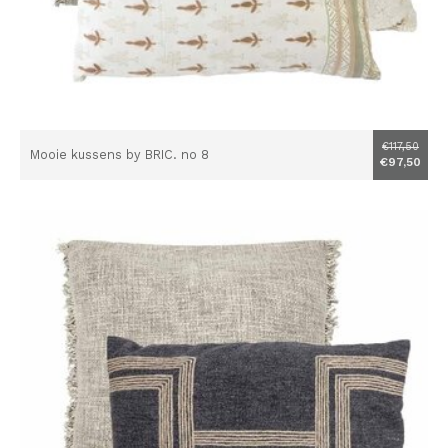
€117,50
Mooie kussens by BRIC. no 8
€97,50