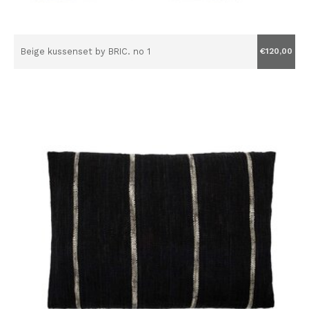
Beige kussenset by BRIC. no 1
€120,00