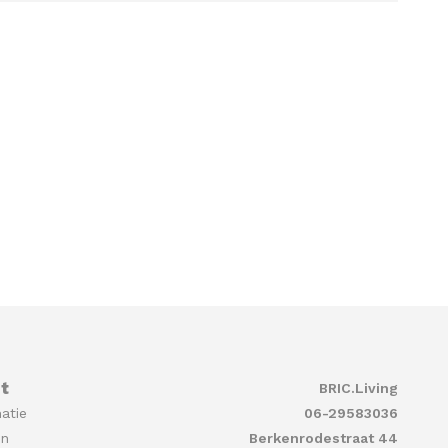
t
BRIC.Living
atie
06-29583036
en
Berkenrodestraat 44