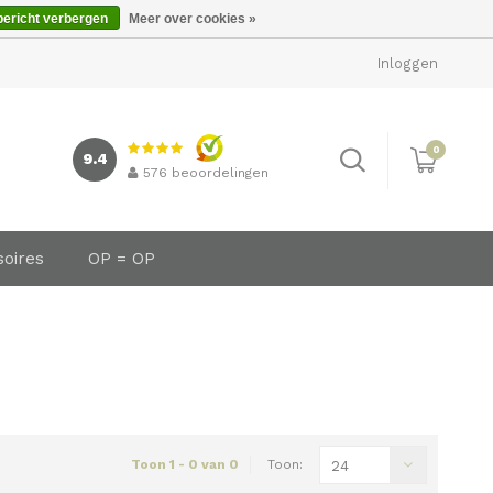
bericht verbergen
Meer over cookies »
Inloggen
0
9.4
576
beoordelingen
soires
OP = OP
Toon 1 - 0 van 0
Toon:
24