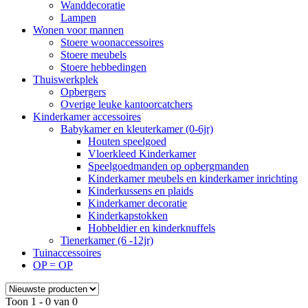
Wanddecoratie
Lampen
Wonen voor mannen
Stoere woonaccessoires
Stoere meubels
Stoere hebbedingen
Thuiswerkplek
Opbergers
Overige leuke kantoorcatchers
Kinderkamer accessoires
Babykamer en kleuterkamer (0-6jr)
Houten speelgoed
Vloerkleed Kinderkamer
Speelgoedmanden op opbergmanden
Kinderkamer meubels en kinderkamer inrichting
Kinderkussens en plaids
Kinderkamer decoratie
Kinderkapstokken
Hobbeldier en kinderknuffels
Tienerkamer (6 -12jr)
Tuinaccessoires
OP = OP
Toon 1 - 0 van 0