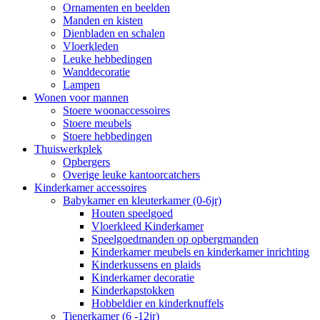
Ornamenten en beelden
Manden en kisten
Dienbladen en schalen
Vloerkleden
Leuke hebbedingen
Wanddecoratie
Lampen
Wonen voor mannen
Stoere woonaccessoires
Stoere meubels
Stoere hebbedingen
Thuiswerkplek
Opbergers
Overige leuke kantoorcatchers
Kinderkamer accessoires
Babykamer en kleuterkamer (0-6jr)
Houten speelgoed
Vloerkleed Kinderkamer
Speelgoedmanden op opbergmanden
Kinderkamer meubels en kinderkamer inrichting
Kinderkussens en plaids
Kinderkamer decoratie
Kinderkapstokken
Hobbeldier en kinderknuffels
Tienerkamer (6 -12jr)