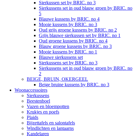
Sierkussen set by BRIC. no 3
Sierkussens set in oud blauw groen by BRIC. no
5
Blauwe kussens by BRIC. no 4
Mooie kussens by BRIC. no 3
Oud grijs groene kussens by BRIC. no 2
Grijs blauwe sierkussen set by BRIC. no 1
Oud groene kussens by BRIC. no 4
Blauw groene kussens by BRIC. no 3
Mooie kussens by BRIC. no 1
Blauwe sierkussens set
Sierkussens set by BRIC. no 3
Sierkussens set in oud blauw groen by BRIC. no
2
BEIGE, BRUIN, OKERGEEL
Beige bruine kussens by BRIC. no 3
Woonaccessoires
Sierkussens
Beestenboel
Vazen en bloempotten
Krukjes en poefs
Plaids
Bijzettafels en salontafels
Windlichten en lantaarns
Kandelaren