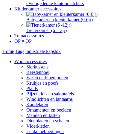
Overige leuke kantoorcatchers
Kinderkamer accessoires
Babykamer en kleuterkamer (0-6jr)
Tienerkamer (6 -12jr)
Tuinaccessoires
OP = OP
Home
Tags
industriële kapstok
Woonaccessoires
Sierkussens
Beestenboel
Vazen en bloempotten
Krukjes en poefs
Plaids
Bijzettafels en salontafels
Windlichten en lantaarns
Kandelaren
Ornamenten en beelden
Manden en kisten
Dienbladen en schalen
Vloerkleden
Leuke hebbedingen