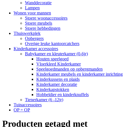
Wanddecoratie
Lampen
Wonen voor mannen
Stoere woonaccessoires
Stoere meubels
Stoere hebbedingen
Thuiswerkplek
Opbergers
Overige leuke kantoorcatchers
Kinderkamer accessoires
Babykamer en kleuterkamer (0-6jr)
Houten speelgoed
Vloerkleed Kinderkamer
Speelgoedmanden op opbergmanden
Kinderkamer meubels en kinderkamer inrichting
Kinderkussens en plaids
Kinderkamer decoratie
Kinderkapstokken
Hobbeldier en kinderknuffels
Tienerkamer (6 -12jr)
Tuinaccessoires
OP = OP
Producten getagd met