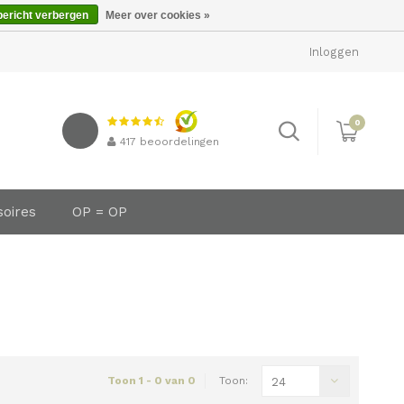
bericht verbergen
Meer over cookies »
Inloggen
0
417
beoordelingen
soires
OP = OP
Toon 1 - 0 van 0
Toon:
24