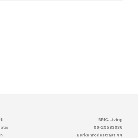
t
BRIC.Living
atie
06-29583036
en
Berkenrodestraat 44