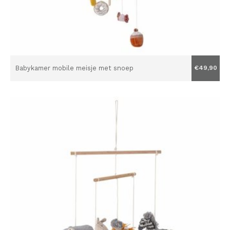
Babykamer mobile meisje met snoep
€49,90