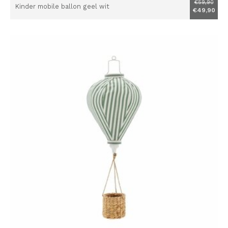
€59,90
Kinder mobile ballon geel wit
€49,90