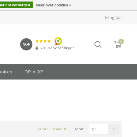
bericht verbergen
Meer over cookies »
Inloggen
0
9.4
576
beoordelingen
soires
OP = OP
Toon 1 - 0 van 0
Toon:
24