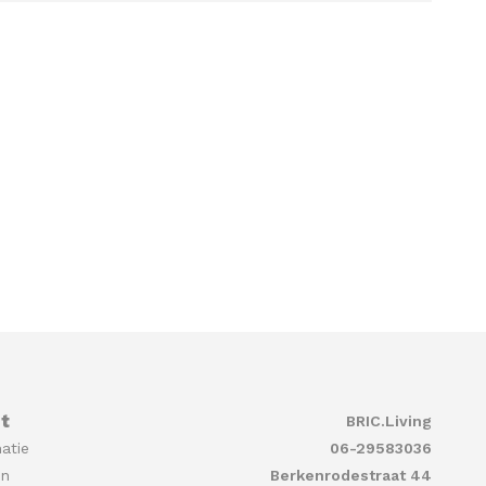
t
BRIC.Living
atie
06-29583036
en
Berkenrodestraat 44