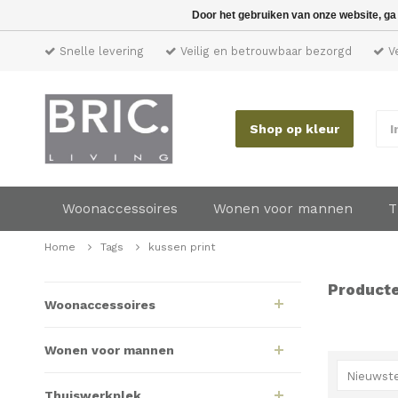
Door het gebruiken van onze website, ga
Snelle levering
Veilig en betrouwbaar bezorgd
Ve
Shop op kleur
I
Woonaccessoires
Wonen voor mannen
T
Home
Tags
kussen print
Producte
Woonaccessoires
Wonen voor mannen
Nieuwste
Thuiswerkplek