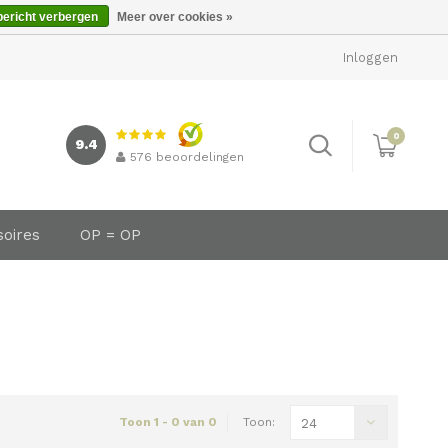
bericht verbergen
Meer over cookies »
Inloggen
0
9.4
576
beoordelingen
soires
OP = OP
Toon 1 - 0 van 0
Toon:
24