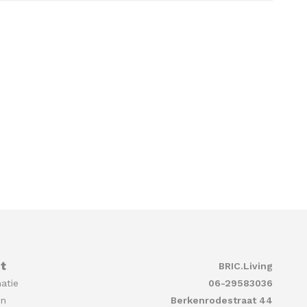
t
BRIC.Living
atie
06-29583036
en
Berkenrodestraat 44