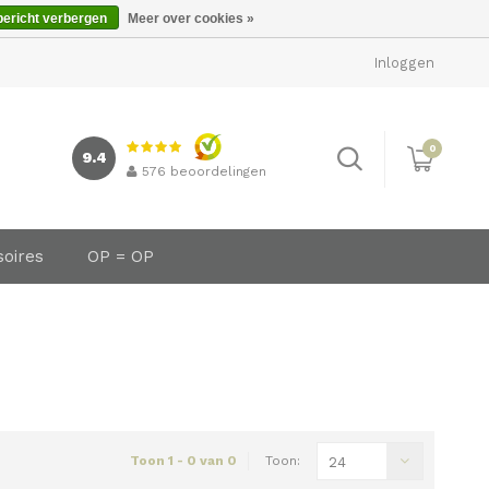
bericht verbergen
Meer over cookies »
Inloggen
0
9.4
576
beoordelingen
soires
OP = OP
Toon 1 - 0 van 0
Toon:
24