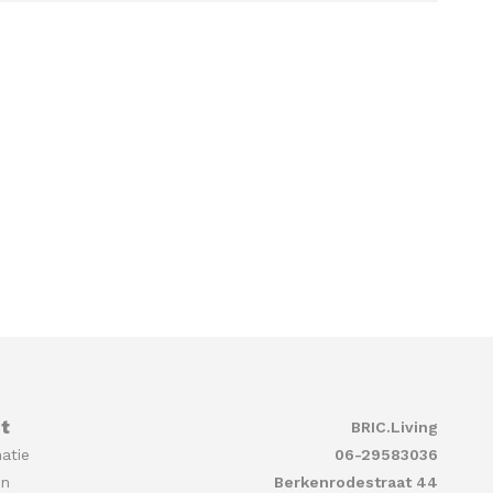
t
BRIC.Living
atie
06-29583036
en
Berkenrodestraat 44