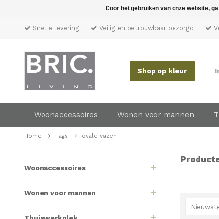
Door het gebruiken van onze website, ga
Snelle levering
Veilig en betrouwbaar bezorgd
Ve
Shop op kleur
I
Woonaccessoires
Wonen voor mannen
T
Home
Tags
ovale vazen
Producte
Woonaccessoires
Wonen voor mannen
Nieuwste
Thuiswerkplek