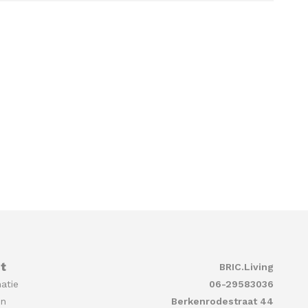
t
BRIC.Living
atie
06-29583036
en
Berkenrodestraat 44