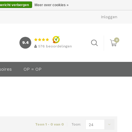
bericht verbergen
Meer over cookies »
Inloggen
0
9.4
576
beoordelingen
soires
OP = OP
Toon 1 - 0 van 0
Toon:
24