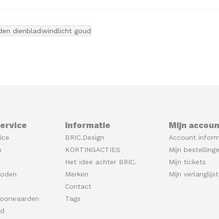
den dienblad
windlicht goud
ervice
Informatie
Mijn accoun
ice
BRIC.Design
Account inform
n
KORTINGACTIES
Mijn bestelling
Het idee achter BRIC.
Mijn tickets
hoden
Merken
Mijn verlanglijst
Contact
oorwaarden
Tags
id