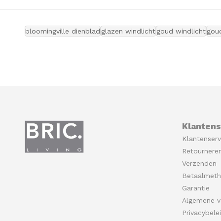
bloomingville dienblad
glazen windlicht
goud windlicht
gou
Klantens
Klantenserv
Retournere
Verzenden
Betaalmet
Garantie
Algemene v
Privacybele