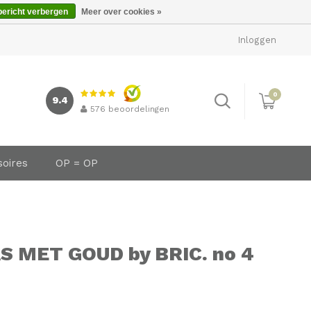
bericht verbergen
Meer over cookies »
Inloggen
0
9.4
576
beoordelingen
soires
OP = OP
 MET GOUD by BRIC. no 4