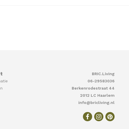
t
BRIC.Living
atie
06-29583036
en
Berkenrodestraat 44
2012 LC Haarlem
info@bricliving.nl