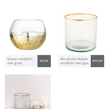
Glazen windlicht
Mrs Bloom Glazen
€9,00
€14,95
met goud
windlicht met gou
den randje