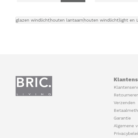
decoratie drijfhout
glazen windlicht
houten lantaarn
houten windlicht
light en 
Klantens
Klantenserv
Retournere
Verzenden
Betaalmet
Garantie
Algemene v
Privacybele