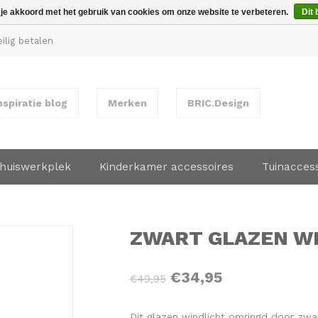
 je akkoord met het gebruik van cookies om onze website te verbeteren.
Dit 
ilig betalen
nspiratie blog
Merken
BRIC.Design
huiswerkplek
Kinderkamer accessoires
Tuinacces
ZWART GLAZEN W
€34,95
€49,95
Dit glazen windlicht omringd door zwar