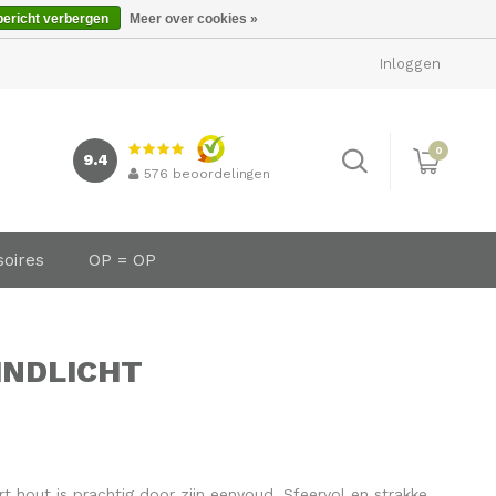
bericht verbergen
Meer over cookies »
Inloggen
0
9.4
576
beoordelingen
soires
OP = OP
INDLICHT
t hout is prachtig door zijn eenvoud. Sfeervol en strakke