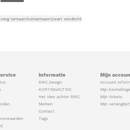
Living lantaarn
tuinlantaarn
zwart windlicht
ervice
Informatie
Mijn accoun
ice
BRIC.Design
Account inform
n
KORTINGACTIES
Mijn bestelling
Het idee achter BRIC.
Mijn tickets
hoden
Merken
Mijn verlanglijst
Contact
oorwaarden
Tags
id