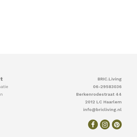
t
BRIC.Living
atie
06-29583036
en
Berkenrodestraat 44
2012 LC Haarlem
info@bricliving.nl