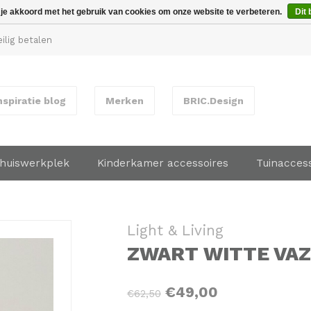
 je akkoord met het gebruik van cookies om onze website te verbeteren.
Dit 
ilig betalen
nspiratie blog
Merken
BRIC.Design
huiswerkplek
Kinderkamer accessoires
Tuinacces
Light & Living
ZWART WITTE VAZE
€49,00
€62,50