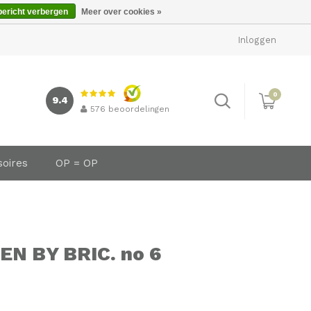
bericht verbergen
Meer over cookies »
Inloggen
0
9.4
576
beoordelingen
soires
OP = OP
N BY BRIC. no 6