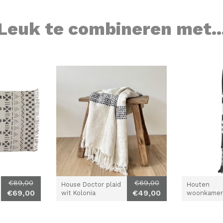
Leuk te combineren met..
€89,00
€69,00
House Doctor plaid
Houten
€69,00
€49,00
wit Kolonia
woonkame
decoratie d