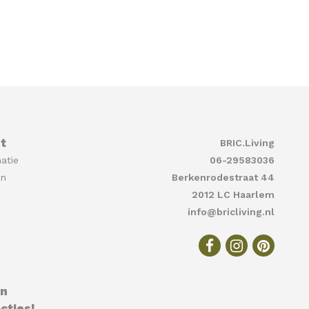
t
BRIC.Living
atie
06-29583036
en
Berkenrodestraat 44
2012 LC Haarlem
info@bricliving.nl
en
cties!