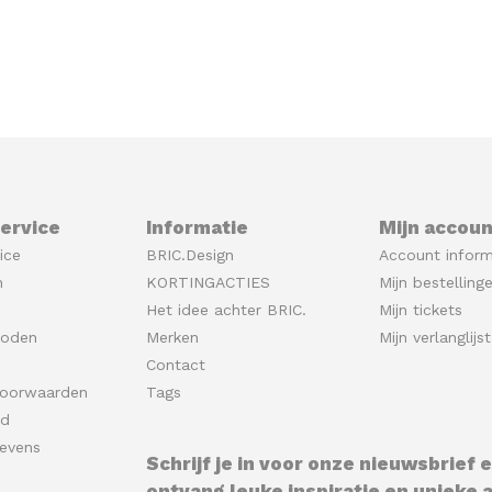
ervice
Informatie
Mijn accoun
ice
BRIC.Design
Account inform
n
KORTINGACTIES
Mijn bestelling
Het idee achter BRIC.
Mijn tickets
hoden
Merken
Mijn verlanglijst
Contact
oorwaarden
Tags
id
evens
Schrijf je in voor onze nieuwsbrief 
ontvang leuke inspiratie en unieke a