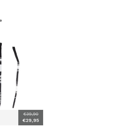
.
€39,90
€29,95
r
rijfhout