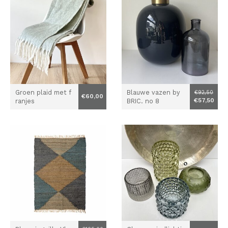
Groen plaid met f
Blauwe vazen by
€92,50
€60,00
€57,50
ranjes
BRIC. no 8