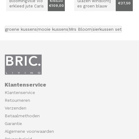
Bloomingville Vlo
Glazen windlichtj
€165,00
€27,50
€109,00
erkleed jute Caris
es groen blauw
groene kussens
mooie kussens
Mrs Bloom
sierkussen set
Klantenservice
Klantenservice
Retourneren
Verzenden
Betaalmethoden
Garantie
Algemene voorwaarden
Privacybeleid