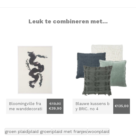
Leuk te combineren met...
Bloomingville fra
Blauwe kussens b
€49,90
€135,00
€39,90
me wanddecorati
y BRIC. no 4
e Abstract 2
groen plaid
plaid groen
plaid met franjes
woonplaid