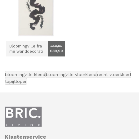
Bloomingville fra
€49,90
€39,90
me wanddecorati
e Abstract 2
bloomingville kleed
bloomingville vloerkleed
recht vloerkleed
tapijtloper
Klantenservice