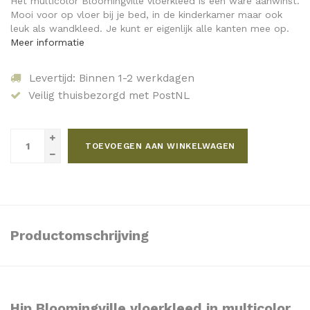
Het multicolor Bloomingville vloerkleed is een ware aanwinst.
Mooi voor op vloer bij je bed, in de kinderkamer maar ook
leuk als wandkleed. Je kunt er eigenlijk alle kanten mee op.
Meer informatie
Levertijd: Binnen 1-2 werkdagen
Veilig thuisbezorgd met PostNL
TOEVOEGEN AAN WINKELWAGEN
Productomschrijving
Hip Bloomingville vloerkleed in multicolor.