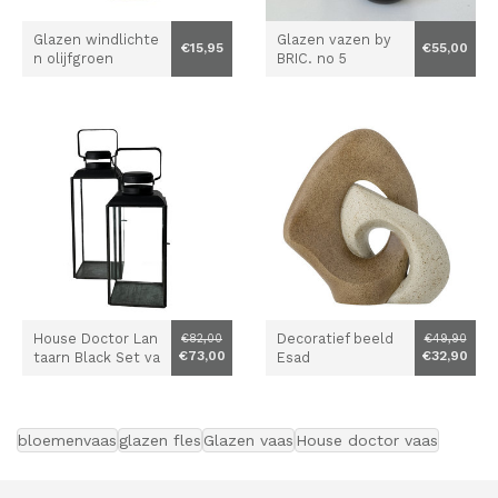
Glazen windlichte
Glazen vazen by
€15,95
€55,00
n olijfgroen
BRIC. no 5
House Doctor Lan
Decoratief beeld
€82,00
€49,90
€73,00
€32,90
taarn Black Set va
Esad
n 2
bloemenvaas
glazen fles
Glazen vaas
House doctor vaas