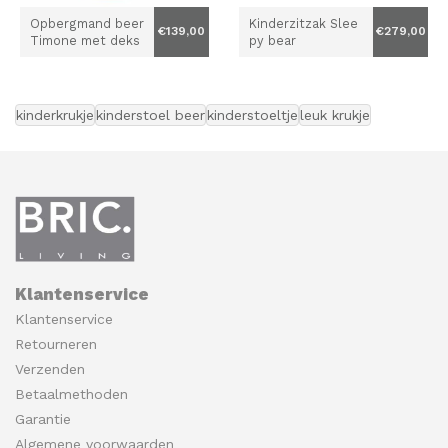
Opbergmand beer
Kinderzitzak Slee
€139,00
€279,00
Timone met deks
py bear
el
kinderkrukje
kinderstoel beer
kinderstoeltje
leuk krukje
Klantenservice
Klantenservice
Retourneren
Verzenden
Betaalmethoden
Garantie
Algemene voorwaarden