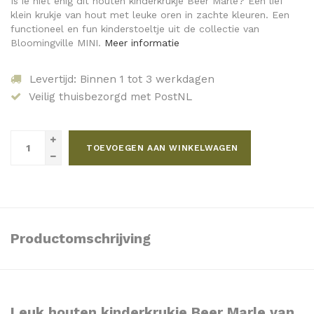
Is ie niet enig dit houten kinderkrukje Beer Marle? Een lief
klein krukje van hout met leuke oren in zachte kleuren. Een
functioneel en fun kinderstoeltje uit de collectie van
Bloomingville MINI.
Meer informatie
Levertijd: Binnen 1 tot 3 werkdagen
Veilig thuisbezorgd met PostNL
TOEVOEGEN AAN WINKELWAGEN
Productomschrijving
Leuk houten kinderkrukje Beer Marle van