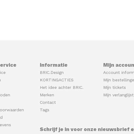
ervice
Informatie
Mijn accoun
ice
BRIC.Design
Account inform
n
KORTINGACTIES
Mijn bestelling
Het idee achter BRIC.
Mijn tickets
hoden
Merken
Mijn verlanglijst
Contact
oorwaarden
Tags
id
evens
Schrijf je in voor onze nieuwsbrief 