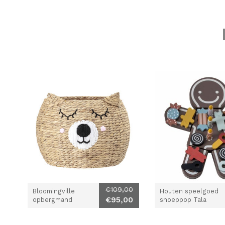
€109,00
Bloomingville
Houten speelgoed
€95,00
opbergmand
snoeppop Tala
Eman- beer