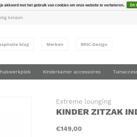
 je akkoord met het gebruik van cookies om onze website te verbeteren.
Dit 
ilig betalen
nspiratie blog
Merken
BRIC.Design
huiswerkplek
Kinderkamer accessoires
Tuinacces
Extreme lounging
KINDER ZITZAK I
€149,00