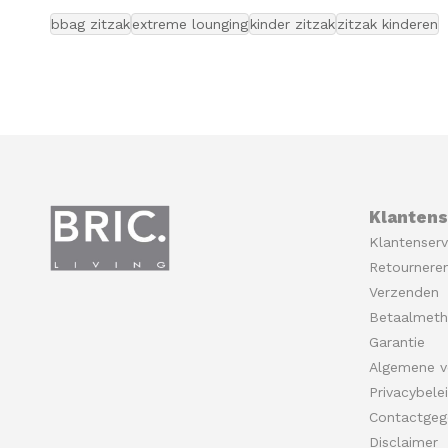
bbag zitzak
extreme lounging
kinder zitzak
zitzak kinderen
Klantens
Klantenserv
Retournere
Verzenden
Betaalmet
Garantie
Algemene v
Privacybele
Contactgeg
Disclaimer