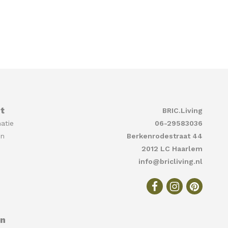
t
BRIC.Living
atie
06-29583036
en
Berkenrodestraat 44
2012 LC Haarlem
info@bricliving.nl
en