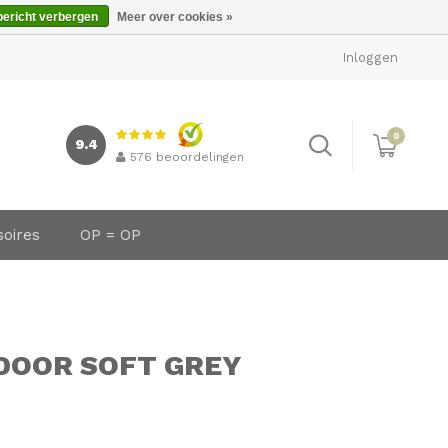
bericht verbergen
Meer over cookies »
Inloggen
0
9.4
576
beoordelingen
soires
OP = OP
NDOOR SOFT GREY