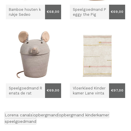
Bamboe houten k
Speelgoedmand P
€68,00
€69,00
rukje Sedeo
eggy the Pig
Speelgoedmand R
Vloerkleed Kinder
€69,00
€97,00
enata de rat
kamer Lane vinta
ge Nude
Lorena canals
opbergmand
opbergmand kinderkamer
speelgoedmand