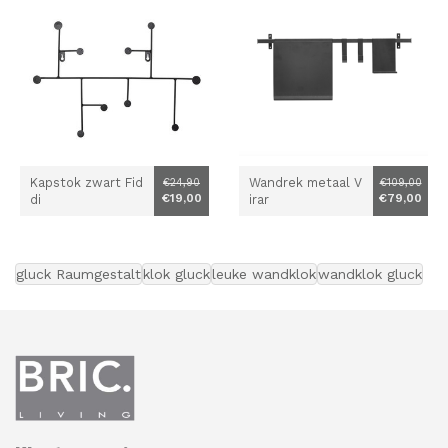
Kapstok zwart Fid
Wandrek metaal V
€24,90
€109,00
€19,00
€79,00
di
irar
gluck Raumgestalt
klok gluck
leuke wandklok
wandklok gluck