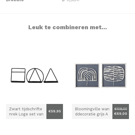
Leuk te combineren met...
Zwart tijdschrifte
Bloomingville wan
€109,00
€59,95
€69,00
nrek Loge set van
ddecoratie grijs A
3
bia- set van 2