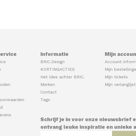
ervice
Informatie
Mijn accoun
ice
BRIC.Design
Account inform
n
KORTINGACTIES
Mijn bestelling
Het idee achter BRIC.
Mijn tickets
hoden
Merken
Mijn verlanglijst
Contact
oorwaarden
Tags
id
evens
Schrijf je in voor onze nieuwsbrief 
ontvang leuke inspiratie en unieke a