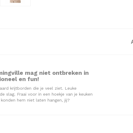
mingville mag niet ontbreken in
ioneel en fun!
ard krijtborden die je veel ziet. Leuke
e slag. Fraai voor in een hoekje van je keuken
j konden hem niet laten hangen, jij?