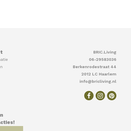
t
BRIC.Living
atie
06-29583036
en
Berkenrodestraat 44
2012 LC Haarlem
info@bricliving.nl
en
cties!