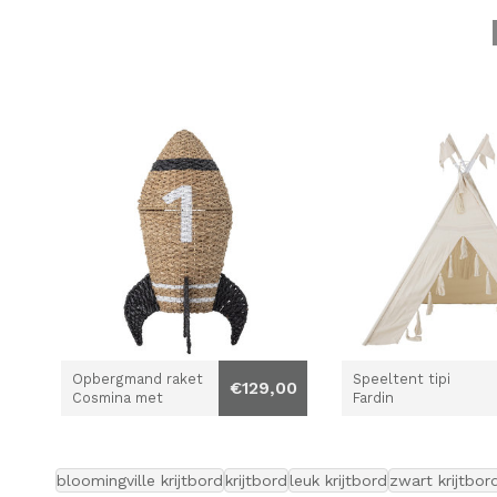
Opbergmand raket
Speeltent tipi
€129,00
Cosmina met
Fardin
deksel
bloomingville krijtbord
krijtbord
leuk krijtbord
zwart krijtbor