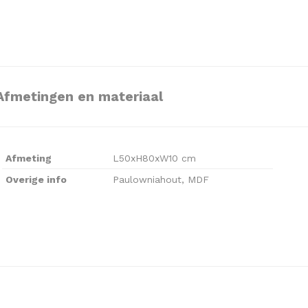
Afmetingen en materiaal
Afmeting
L50xH80xW10 cm
Overige info
Paulowniahout, MDF