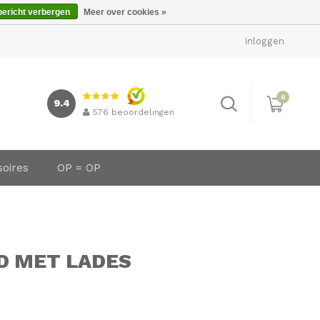
bericht verbergen
Meer over cookies »
Inloggen
0
9.4
576
beoordelingen
soires
OP = OP
D MET LADES