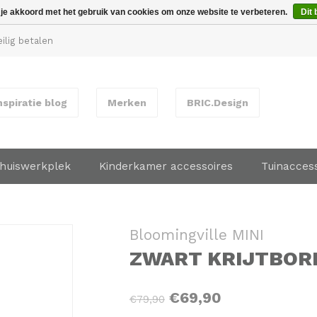
 je akkoord met het gebruik van cookies om onze website te verbeteren.
Dit 
ilig betalen
nspiratie blog
Merken
BRIC.Design
huiswerkplek
Kinderkamer accessoires
Tuinacces
Bloomingville MINI
ZWART KRIJTBOR
€69,90
€79,90