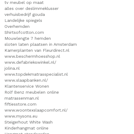
tv meubel op maat
alles over deslimmeklusser
verhuisbedrijf gouda
Landelijke spiegels
Overhemden
Shirtsofcotton.com
Mouwlengte 7 hemden
sloten laten plaatsen in Amsterdam
Kamerplanten van Fleurdirect.nl
www.beschermhoesshop.nl
www.defabriekswinkel.nl/
jolina.nl
www.topdekmatrasspecialist.nl
www.slaapbanken.nl/
Klantenservice Wonen
Rolf Benz meubelen online
matrassenman.nl
fiftiesstore.com
www.woontexslaapcomfort.nl/
www.mysons.eu
Steigerhout White Wash
Kinderhangmat online